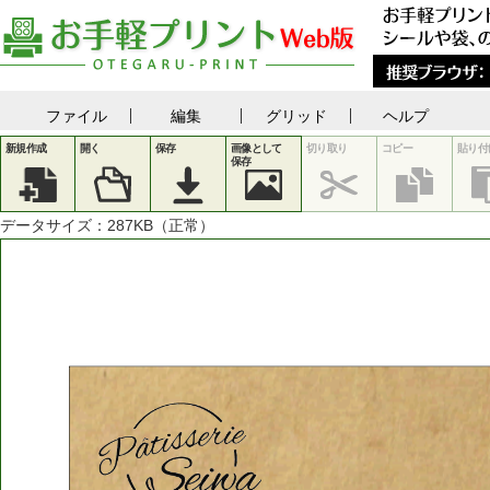
ファイル
編集
グリッド
ヘルプ
新規作成
開く
保存
画像として
切り取り
コピー
貼り付
保存
データサイズ：
287
KB（正常）