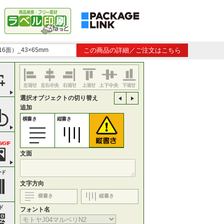
16面）_43×65mm
この商品の詳細／ご注文はこちら
選択オブジェクトの切り替え
追加
横書き
縦書き
/GIF
文面
ード
文字方向
横書き
縦書き
ド
フォント名