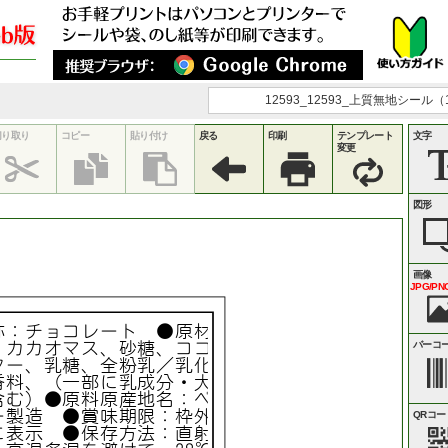
12593_12593_上質無地シール（
切り取り
コピー
貼り付け
戻る
印刷
テンプレート
文字
変更
図形
画像
JPG/PNG
称：チョコレート ●原材
：カカオマス、砂糖、ココ
バーコ
ター、乳糖、全粉乳／乳化
香料、（一部に乳成分・大
含む）●原料原産地名：ベ
ー製造 ●賞味期限：枠外
QRコー
に表示 ●保存方法：直射