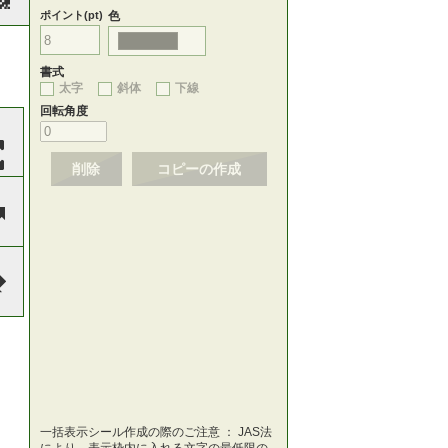
ポイント(pt)
色
書式
太字
斜体
下線
回転角度
削除
コピーの作成
一括表示シール作成の際のご注意 ： JAS法