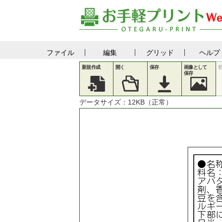
ファイル
編集
グリッド
ヘルプ
新規作成
開く
保存
画像として
保存
データサイズ：
12
KB（正常）
●名
料名
アバ
剤、
豆を
ルギ
下部