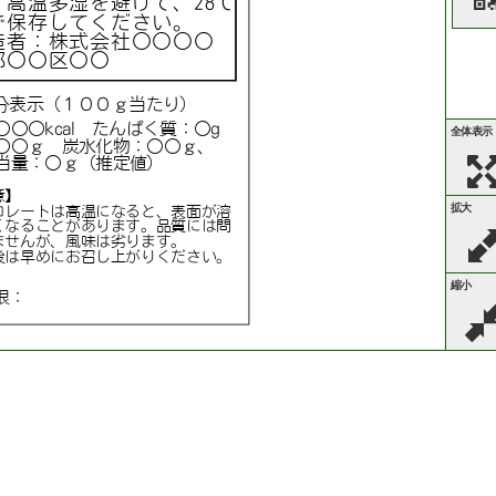
、高温多湿を避けて、28℃
で保存してください。
造者：株式会社〇〇〇〇
都〇〇区〇〇
分表示（１００ｇ当たり）
〇〇〇kcal たんぱく質：〇g
全体表示
〇〇ｇ 炭水化物：〇〇ｇ、
当量：〇ｇ（推定値）
意】
拡大
コレートは高温になると、表面が溶
くなることがあります。品質には問
ませんが、風味は劣ります。
後は早めにお召し上がりください。
縮小
限：