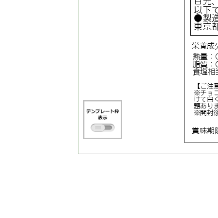
日光
以下
●製
東京
栄養成
熱量：
脂質：
食塩相
【ご注
※チョ
けて白
題あり
※開封
賞味期