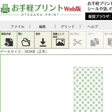
ファイル
編集
グリッド
ヘルプ
新規作成
開く
保存
画像として
切り取り
コピー
貼り付
保存
データサイズ：
353
KB（正常）