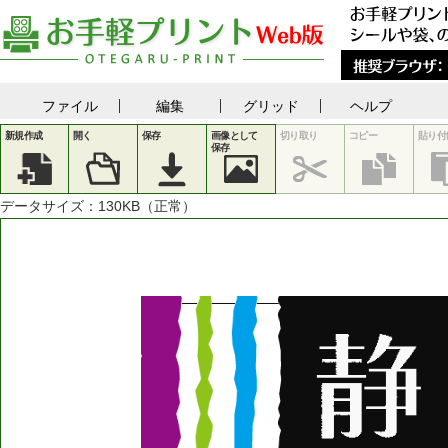
ファイル
編集
グリッド
ヘルプ
新規作成
開く
保存
画像として
切り取り
コピー
貼り付
保存
データサイズ：
130
KB（正常）