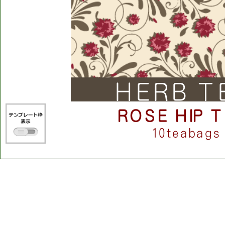
H
E
R
B
T
R
O
S
E
H
I
P
T
1
0
t
e
a
b
a
g
s