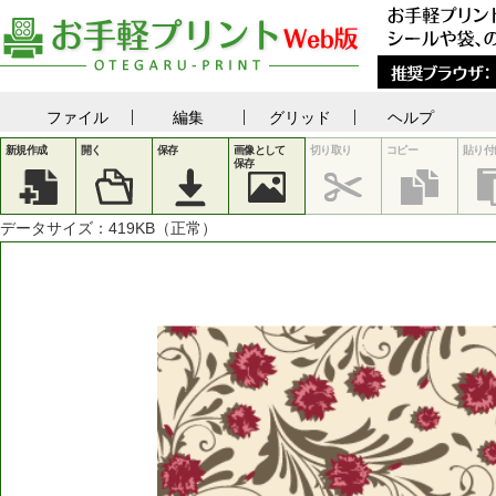
ファイル
編集
グリッド
ヘルプ
新規作成
開く
保存
画像として
切り取り
コピー
貼り付
保存
データサイズ：
419
KB（正常）