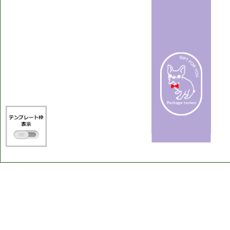
Package
tsuhan