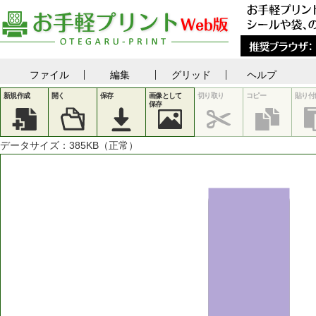
ファイル
編集
グリッド
ヘルプ
新規作成
開く
保存
画像として
切り取り
コピー
貼り付
保存
データサイズ：
385
KB（正常）