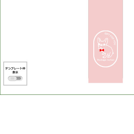
Package
tsuhan