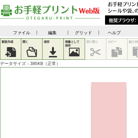
ファイル
編集
グリッド
ヘルプ
新規作成
開く
保存
画像として
切り取り
コピー
貼り付
保存
データサイズ：
385
KB（正常）