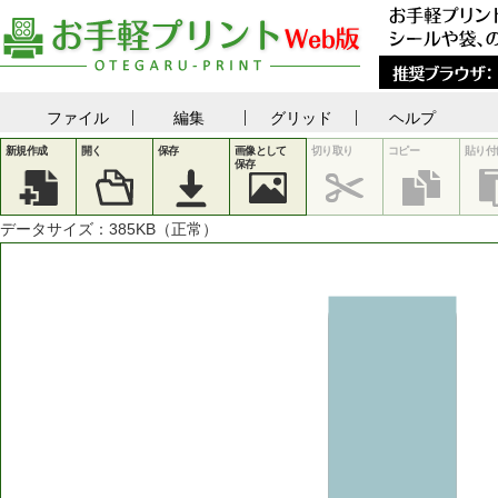
ファイル
編集
グリッド
ヘルプ
新規作成
開く
保存
画像として
切り取り
コピー
貼り付
保存
データサイズ：
385
KB（正常）