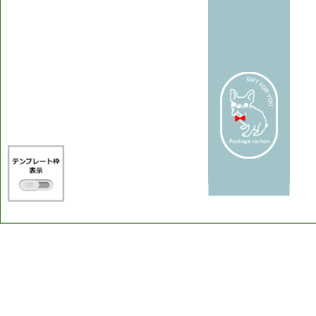
Package
tsuhan