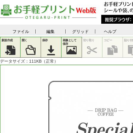
ファイル
編集
グリッド
ヘルプ
新規作成
開く
保存
画像として
切り取り
コピー
貼り付
保存
データサイズ：
111
KB（正常）
DRIP
BAG
COFFEE
Specia