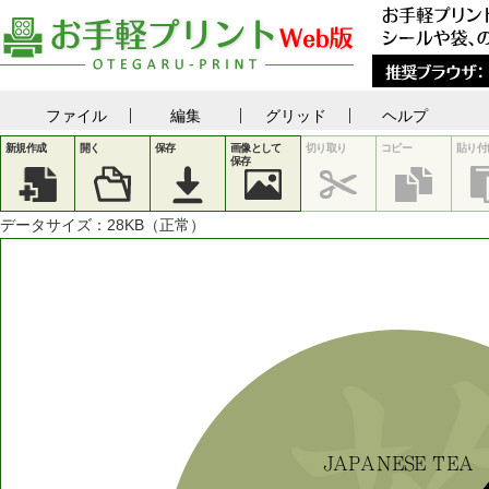
ファイル
編集
グリッド
ヘルプ
新規作成
開く
保存
画像として
切り取り
コピー
貼り付
保存
データサイズ：
28
KB（正常）
JAPANESE
TEA