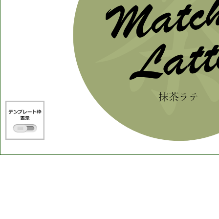
Matc
Latt
抹茶ラテ