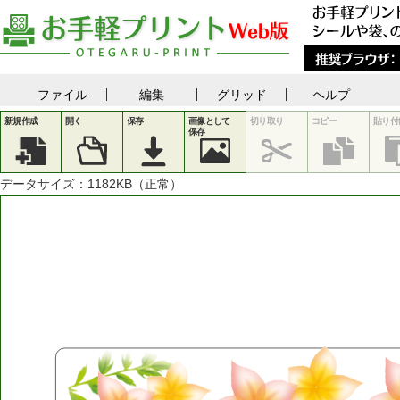
ファイル
編集
グリッド
ヘルプ
新規作成
開く
保存
画像として
切り取り
コピー
貼り付
保存
データサイズ：
1182
KB（正常）