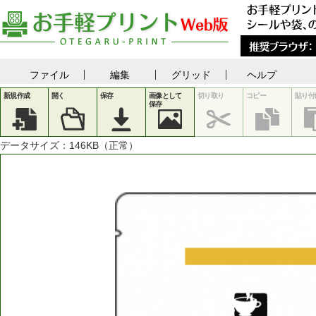
ファイル
編集
グリッド
ヘルプ
新規作成
開く
保存
画像として
切り取り
コピー
貼り付
保存
データサイズ：
146
KB（正常）