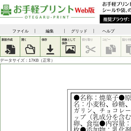
ファイル
編集
グリッド
ヘルプ
新規作成
開く
保存
画像として
切り取り
コピー
貼り付
保存
データサイズ：
17
KB（正常）
名
菓
●
称
：
焼
子
●
名
：
小
麦
粉
、
砂
糖
ガ
リ
ン
、
チ
ョ
コ
レ
成
含
ッ
プ
（
乳
分
を
卵
食
内
、
塩
●
容
量
枚
加
物
●
添
：
乳
化