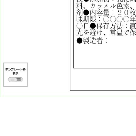
料
色
、
カ
ラ
メ
ル
素
内
剤
●
容
量
：
２
０
期
味
限
：
〇
〇
〇
〇
方
〇
日
●
保
存
法
：
常
光
を
避
け
、
温
で
製
●
造
者
：