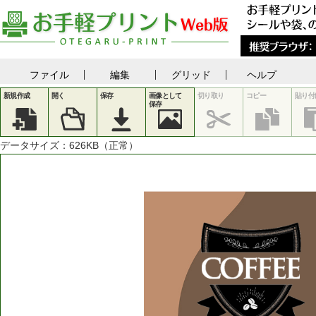
ファイル
編集
グリッド
ヘルプ
新規作成
開く
保存
画像として
切り取り
コピー
貼り付
保存
データサイズ：
626
KB（正常）