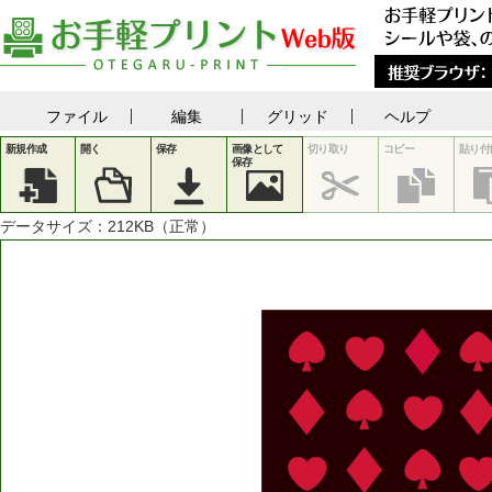
ファイル
編集
グリッド
ヘルプ
新規作成
開く
保存
画像として
切り取り
コピー
貼り付
保存
データサイズ：
212
KB（正常）