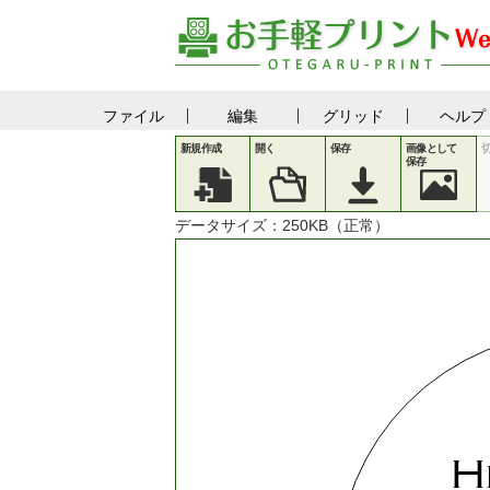
ファイル
編集
グリッド
ヘルプ
新規作成
開く
保存
画像として
保存
データサイズ：
250
KB（正常）
H