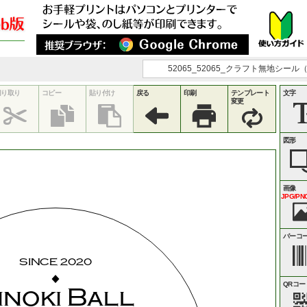
52065_52065_クラフト無地シール
切り取り
コピー
貼り付け
戻る
印刷
テンプレート
文字
変更
図形
画像
JPG/PNG
バーコ
SINCE
2020
◆
QRコー
inoki
Ball