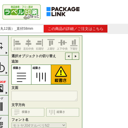
（丸12面）_直径58mm
この商品の詳細／ご注文はこちら
選択オブジェクトの切り替え
追加
横書き
縦書き
/GIF
文面
ード
文字方向
横書き
縦書き
ド
フォント名