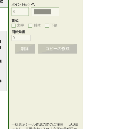
ポイント(pt)
色
書式
太字
斜体
下線
回転角度
削除
コピーの作成
一括表示シール作成の際のご注意 ： JAS法