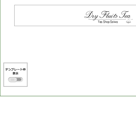
DryFluitsTea
Tea
Shop
Seiwa