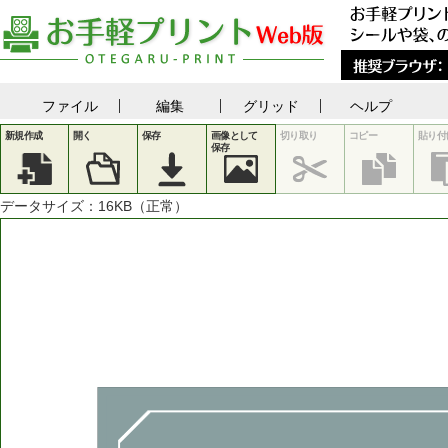
ファイル
編集
グリッド
ヘルプ
新規作成
開く
保存
画像として
切り取り
コピー
貼り付
保存
データサイズ：
16
KB（正常）