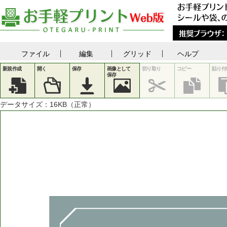
ファイル
編集
グリッド
ヘルプ
新規作成
開く
保存
画像として
切り取り
コピー
貼り付
保存
データサイズ：
16
KB（正常）