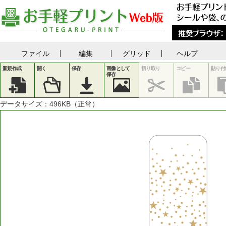
ファイル
編集
グリッド
ヘルプ
新規作成
開く
保存
画像として
切り取り
コピー
貼り付
保存
データサイズ：
496
KB（正常）