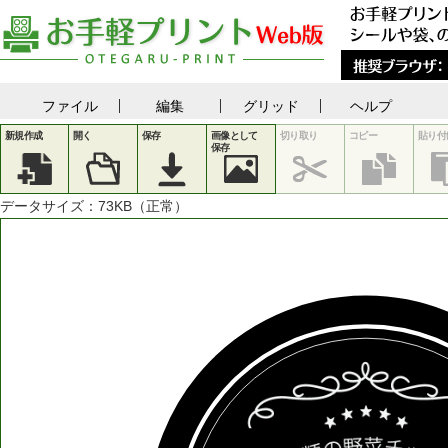
ファイル
編集
グリッド
ヘルプ
新規作成
開く
保存
画像として
切り取り
コピー
貼り付
保存
データサイズ：
73
KB（正常）