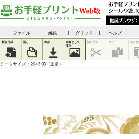
ファイル
編集
グリッド
ヘルプ
新規作成
開く
保存
画像として
切り取り
コピー
貼り付
保存
データサイズ：
2043
KB（正常）