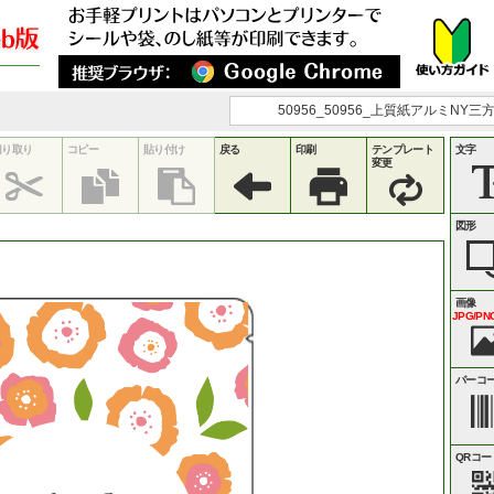
50956_50956_上質紙アルミNY三
切り取り
コピー
貼り付け
戻る
印刷
テンプレート
文字
変更
図形
画像
JPG/PNG
バーコ
QRコー