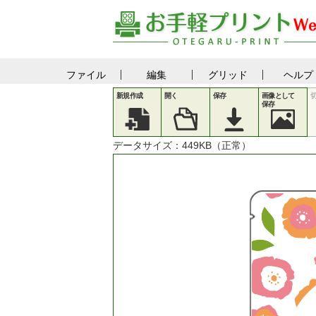
ファイル
編集
グリッド
ヘルプ
新規作成
開く
保存
画像として
保存
データサイズ：
449
KB（正常）