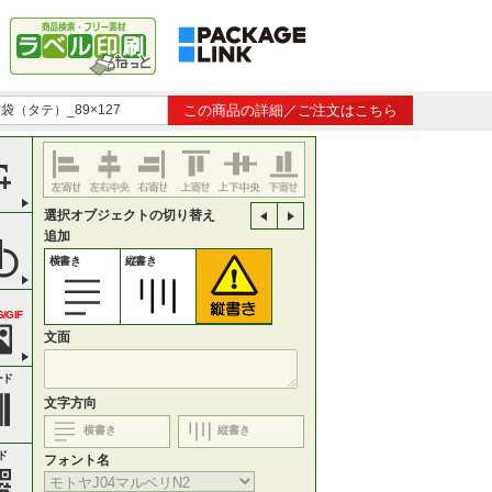
方袋（タテ）_89×127
この商品の詳細／ご注文はこちら
選択オブジェクトの切り替え
追加
横書き
縦書き
/GIF
文面
ード
文字方向
横書き
縦書き
ド
フォント名