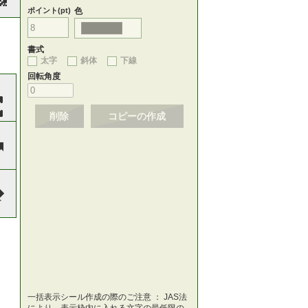
ポイント(pt)
色
書式
太字
斜体
下線
回転角度
削除
コピーの作成
一括表示シール作成の際のご注意 ： JAS法