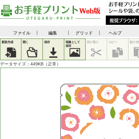
ファイル
編集
グリッド
ヘルプ
新規作成
開く
保存
画像として
切り取り
コピー
貼り付
保存
データサイズ：
449
KB（正常）