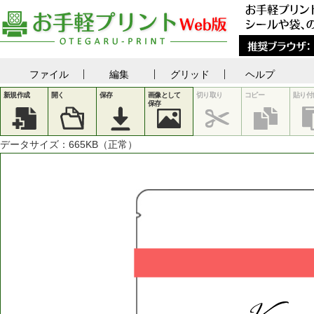
ファイル
編集
グリッド
ヘルプ
新規作成
開く
保存
画像として
切り取り
コピー
貼り付
保存
データサイズ：
665
KB（正常）