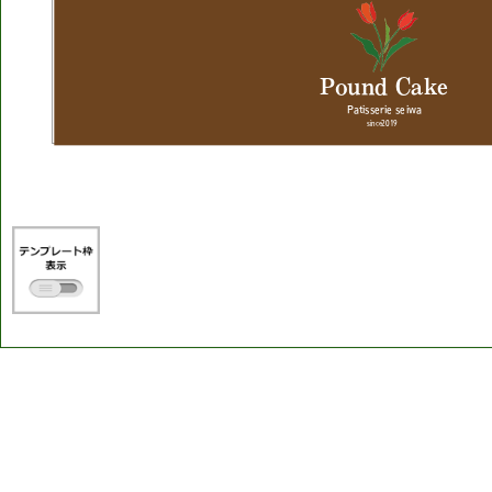
Pound
Cake
P
a
t
i
s
s
e
r
i
e
s
e
i
w
a
since2019