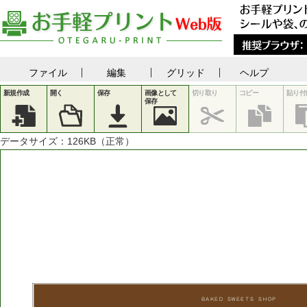
ファイル
編集
グリッド
ヘルプ
新規作成
開く
保存
画像として
切り取り
コピー
貼り付
保存
データサイズ：
126
KB（正常）
ＢＡＫＥＤ
ＳＷＥＥＴＳ
ＳＨＯＰ