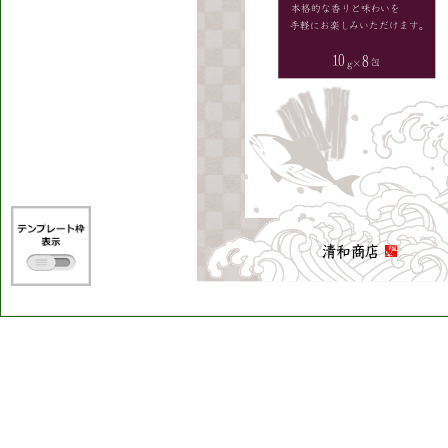
本格的な香りと味わいを
手軽にお楽しみいただけます。
10
8
包
g×
清和商店