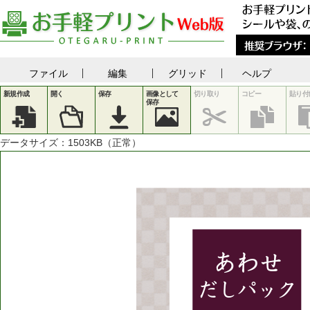
ファイル
編集
グリッド
ヘルプ
新規作成
開く
保存
画像として
切り取り
コピー
貼り付
保存
データサイズ：
1503
KB（正常）
あわせ
だしパック