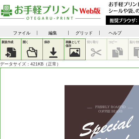
ファイル
編集
グリッド
ヘルプ
新規作成
開く
保存
画像として
切り取り
コピー
貼り付
保存
データサイズ：
421
KB（正常）
FRESHLY
ROASTED
Special
COFFEE
BEANS