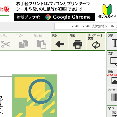
12546_12546_光沢無地シール（
切り取り
コピー
貼り付け
戻る
印刷
テンプレート
文字
変更
図形
画像
JPG/PNG
バーコ
野
菜
QRコー