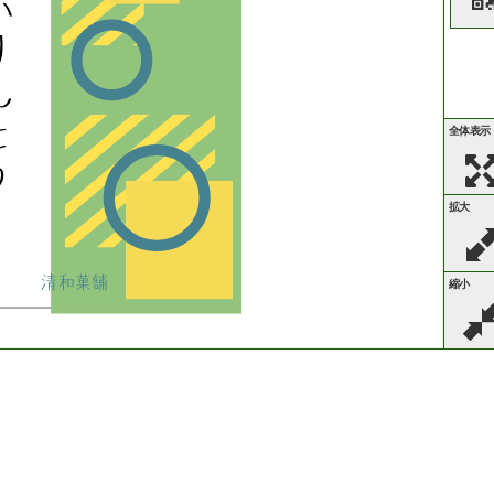
か
り
ん
と
全体表示
う
拡大
清和菓舗
縮小