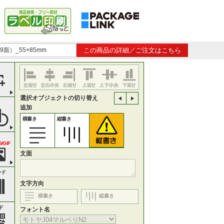
9面）_55×85mm
この商品の詳細／ご注文はこちら
選択オブジェクトの切り替え
追加
横書き
縦書き
/GIF
文面
ード
文字方向
横書き
縦書き
ド
フォント名