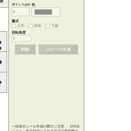
ポイント(pt)
色
書式
太字
斜体
下線
回転角度
削除
コピーの作成
一括表示シール作成の際のご注意 ： JAS法