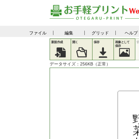
ファイル
編集
グリッド
ヘルプ
新規作成
開く
保存
画像として
保存
データサイズ：
256
KB（正常）