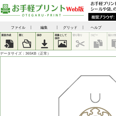
ファイル
編集
グリッド
ヘルプ
新規作成
開く
保存
画像として
切り取り
コピー
貼り付
保存
データサイズ：
365
KB（正常）