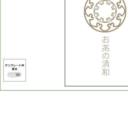
お
茶
の
清
和