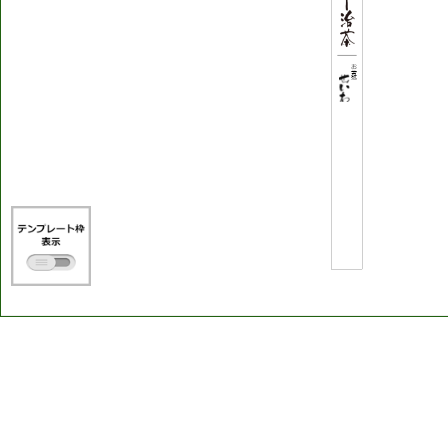
お
茶
処