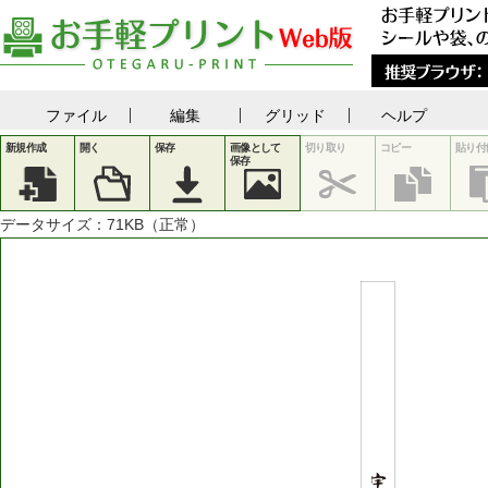
ファイル
編集
グリッド
ヘルプ
新規作成
開く
保存
画像として
切り取り
コピー
貼り付
保存
データサイズ：
71
KB（正常）