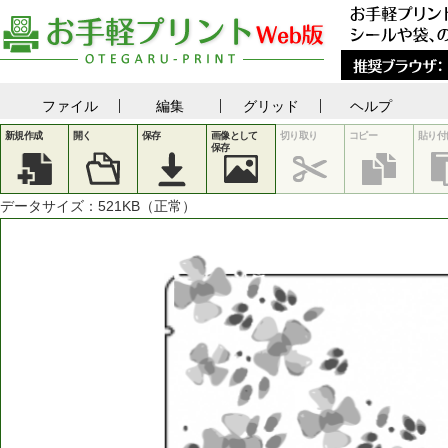
ファイル
編集
グリッド
ヘルプ
新規作成
開く
保存
画像として
切り取り
コピー
貼り付
保存
データサイズ：
521
KB（正常）