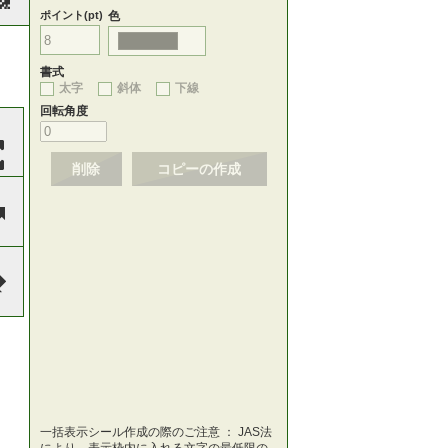
ポイント(pt)
色
書式
太字
斜体
下線
回転角度
削除
コピーの作成
一括表示シール作成の際のご注意 ： JAS法