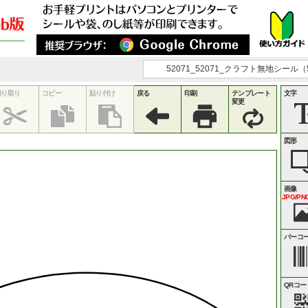
52071_52071_クラフト無地シール（5
切り取り
コピー
貼り付け
戻る
印刷
テンプレート
文字
変更
図形
画像
JPG/PNG
バーコ
QRコー