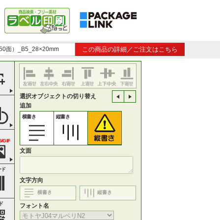
0面）_B5_28×20mm
この商品の詳細／ご注文はこちら
選択オブジェクトの切り替え
追加
横書き
縦書き
/GIF
文面
ード
文字方向
横書き
縦書き
ド
フォント名