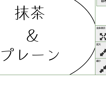
抹茶
全体表示
＆
拡大
プレーン
縮小