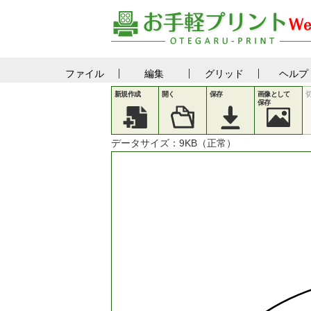
ファイル
編集
グリッド
ヘルプ
新規作成
開く
保存
画像として
保存
データサイズ：
9
KB（正常）