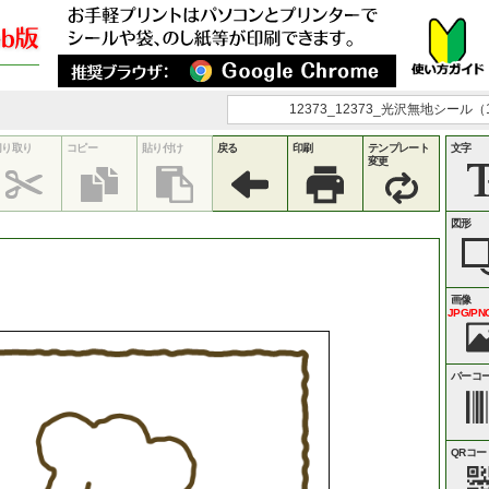
12373_12373_光沢無地シール（
切り取り
コピー
貼り付け
戻る
印刷
テンプレート
文字
変更
図形
画像
JPG/PNG
バーコ
QRコー