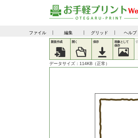
ファイル
編集
グリッド
ヘルプ
新規作成
開く
保存
画像として
保存
データサイズ：
114
KB（正常）