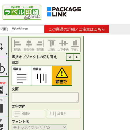
12面）_58×58mm
この商品の詳細／ご注文はこちら
選択オブジェクトの切り替え
追加
横書き
縦書き
/GIF
文面
ード
文字方向
横書き
縦書き
ド
フォント名