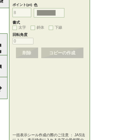
ポイント(pt)
色
書式
太字
斜体
下線
回転角度
削除
コピーの作成
一括表示シール作成の際のご注意 ： JAS法