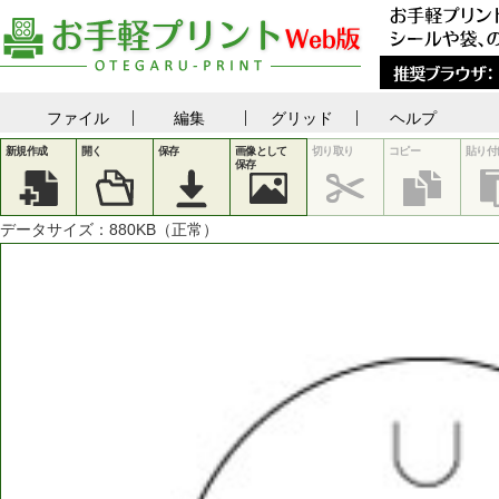
ファイル
編集
グリッド
ヘルプ
新規作成
開く
保存
画像として
切り取り
コピー
貼り付
保存
データサイズ：
880
KB（正常）