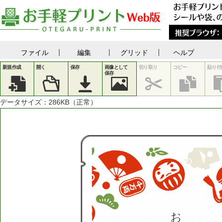
ファイル
編集
グリッド
ヘルプ
新規作成
開く
保存
画像として
切り取り
コピー
貼り付
保存
データサイズ：
286
KB（正常）
お