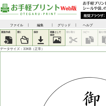
ファイル
編集
グリッド
ヘルプ
新規作成
開く
保存
画像として
切り取り
コピー
貼り付
保存
データサイズ：
33
KB（正常）
御