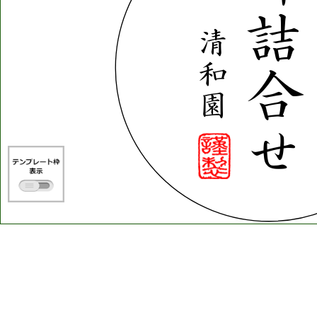
詰
清
和
合
園
せ