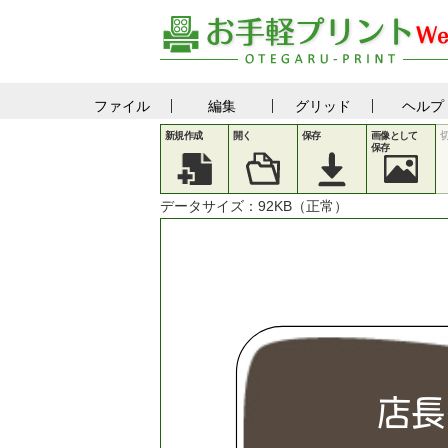
ファイル
編集
グリッド
ヘルプ
新規作成
開く
保存
画像として
保存
データサイズ：
92
KB（正常）
店
長