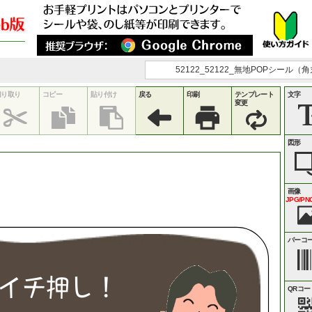
52122_52122_無地POPシール（角
切り取り
コピー
貼り付け
戻る
印刷
テンプレート
文字
変更
図形
画像
JPG/PNG
バーコ
イ
チ
押
し
！
QRコー