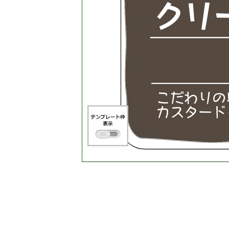
ク
リ
こ
だ
わ
り
の
カ
ス
タ
ー
ド