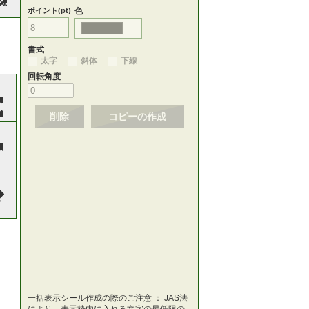
ポイント(pt)
色
書式
太字
斜体
下線
回転角度
削除
コピーの作成
一括表示シール作成の際のご注意 ： JAS法