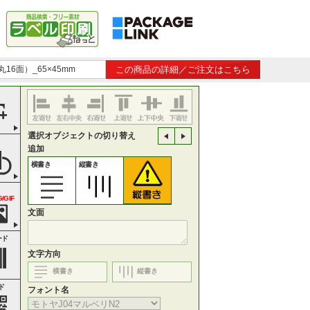
丸16面）_65×45mm
この商品の詳細／ご注文はこちら
選択オブジェクトの切り替え
追加
横書き
縦書き
/GIF
文面
ード
文字方向
横書き
縦書き
ド
フォント名