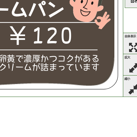
パ
ー
ム
ン
￥
1
2
0
全体表示
卵
黄
で
濃
厚
か
つ
コ
ク
が
あ
る
拡大
ク
リ
ー
ム
が
詰
ま
っ
て
い
ま
す
縮小