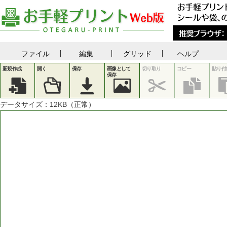
ファイル
編集
グリッド
ヘルプ
新規作成
開く
保存
画像として
切り取り
コピー
貼り付
保存
データサイズ：
12
KB（正常）