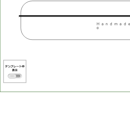
H
a
n
d
m
a
d
p