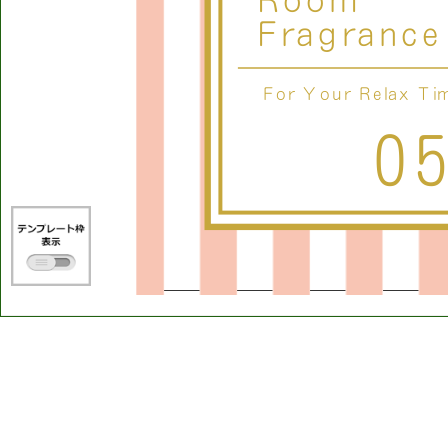
R
o
o
m
F
r
a
g
r
a
n
c
e
F
o
r
Y
o
u
r
R
e
l
a
x
T
i
0