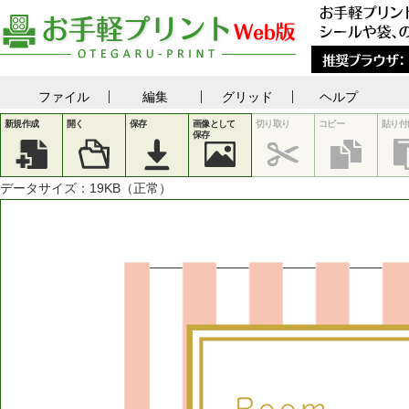
ファイル
編集
グリッド
ヘルプ
新規作成
開く
保存
画像として
切り取り
コピー
貼り付
保存
データサイズ：
19
KB（正常）