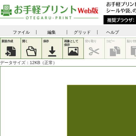
ファイル
編集
グリッド
ヘルプ
新規作成
開く
保存
画像として
切り取り
コピー
貼り付
保存
データサイズ：
12
KB（正常）