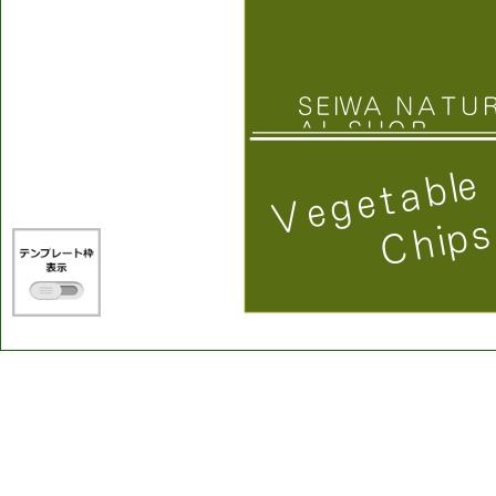
S
E
I
W
A
N
A
T
U
A
L
S
H
O
P
e
l
b
a
t
e
g
e
V
s
p
i
h
C