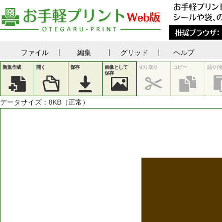
ファイル
編集
グリッド
ヘルプ
新規作成
開く
保存
画像として
切り取り
コピー
貼り付
保存
データサイズ：
8
KB（正常）