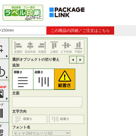
×150mm
この商品の詳細／ご注文はこちら
選択オブジェクトの切り替え
追加
横書き
縦書き
/GIF
文面
ード
文字方向
横書き
縦書き
ド
フォント名