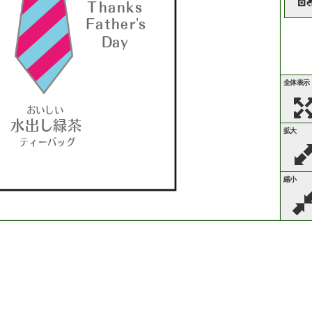
T
h
a
n
k
s
F
a
t
h
e
r
'
s
D
a
y
全体表示
お
い
し
い
水
出
し
緑
茶
拡大
テ
ィ
ー
バ
ッ
グ
縮小