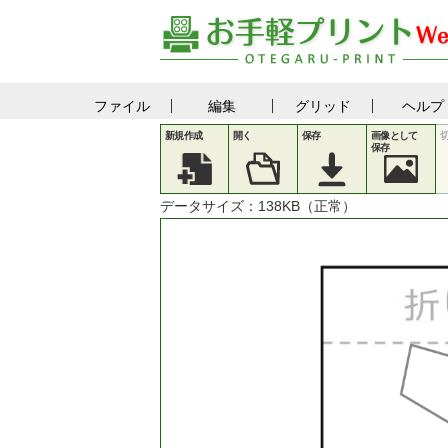
ファイル
編集
グリッド
ヘルプ
新規作成
開く
保存
画像として
保存
データサイズ：
138
KB（正常）