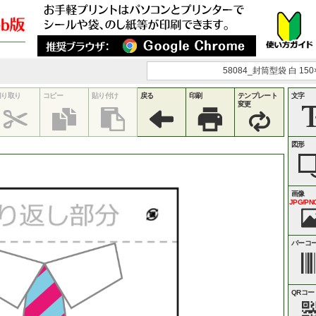
58084_封筒型袋 白 150
切り取り
コピー
貼り付け
戻る
印刷
テンプレート
文字
変更
図形
画像
JPG/PNG
バーコ
QRコー