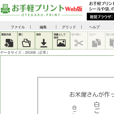
ファイル
編集
グリッド
ヘルプ
新規作成
開く
保存
画像として
切り取り
コピー
貼り付
保存
データサイズ：
201
KB（正常）
お
米
屋
さ
ん
が
作
白
白
ご
ご