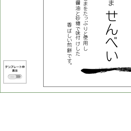
ま
醤
ま
油
を
せ
と
た
砂
っ
糖
ぷ
ん
香
で
り
ば
味
と
し
付
使
べ
い
け
用
煎
し
し
餅
い
た
で
す
。