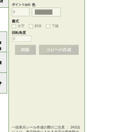
ポイント(pt)
色
書式
太字
斜体
下線
回転角度
削除
コピーの作成
一括表示シール作成の際のご注意 ： JAS法