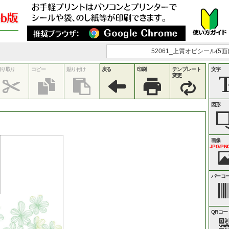
52061_上質オビシール(5面) 
切り取り
コピー
貼り付け
戻る
印刷
テンプレート
文字
変更
図形
画像
JPG/PNG
バーコ
QRコー