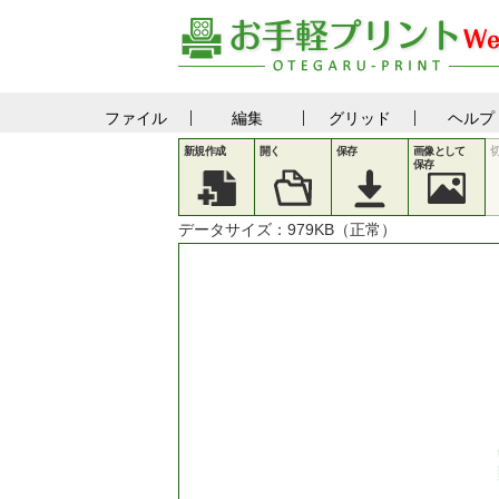
ファイル
編集
グリッド
ヘルプ
新規作成
開く
保存
画像として
保存
データサイズ：
979
KB（正常）