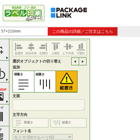
57×210mm
この商品の詳細／ご注文はこちら
選択オブジェクトの切り替え
追加
横書き
縦書き
/GIF
文面
ード
文字方向
横書き
縦書き
ド
フォント名