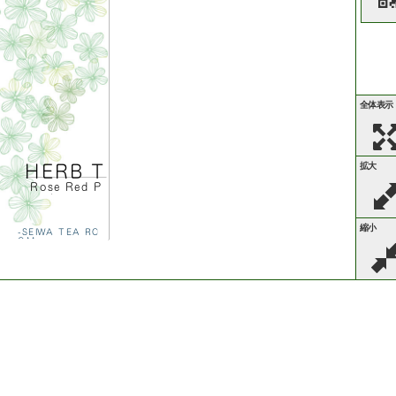
全体表示
拡大
H
E
R
B
T
E
A
R
o
s
e
R
e
d
P
e
t
a
l
縮小
-
S
E
I
W
A
T
E
A
R
O
O
M
-