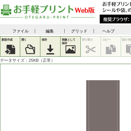
ファイル
編集
グリッド
ヘルプ
新規作成
開く
保存
画像として
切り取り
コピー
貼り付
保存
データサイズ：
25
KB（正常）