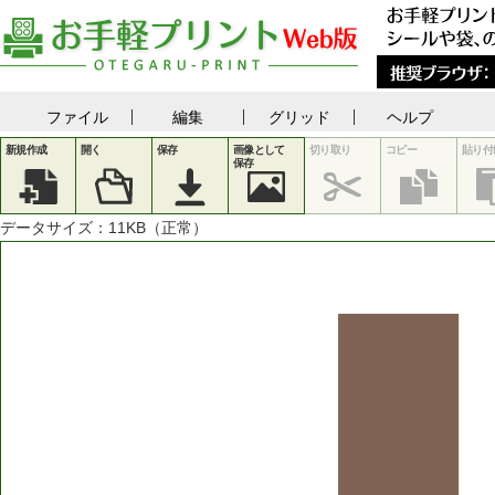
ファイル
編集
グリッド
ヘルプ
新規作成
開く
保存
画像として
切り取り
コピー
貼り付
保存
データサイズ：
11
KB（正常）