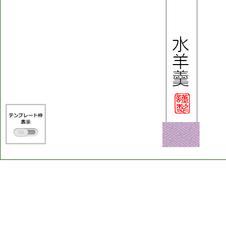
水
羊
羹