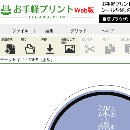
ファイル
編集
グリッド
ヘルプ
新規作成
開く
保存
画像として
切り取り
コピー
貼り付
保存
データサイズ：
60
KB（正常）
深
ふ
か
蒸
む