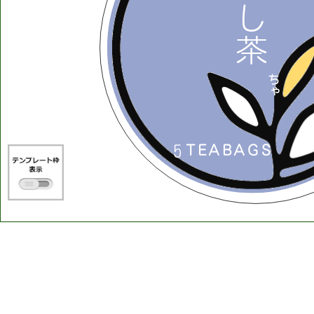
し
茶
ち
ゃ
5
T
E
A
B
A
G
S