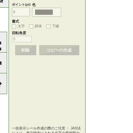
ポイント(pt)
色
書式
太字
斜体
下線
回転角度
削除
コピーの作成
一括表示シール作成の際のご注意 ： JAS法