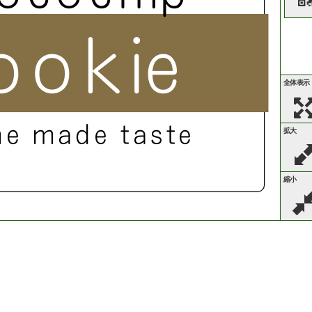
o
o
k
i
e
全体表示
m
e
m
a
d
e
t
a
s
t
e
拡大
縮小