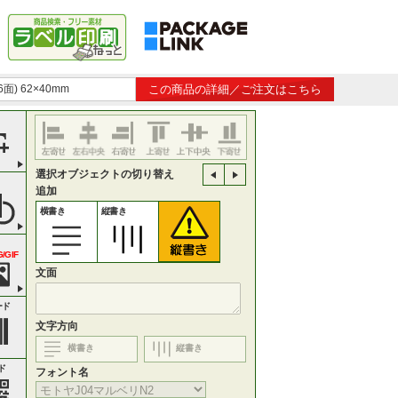
) 62×40mm
この商品の詳細／ご注文はこちら
選択オブジェクトの切り替え
追加
横書き
縦書き
/GIF
文面
ード
文字方向
横書き
縦書き
ド
フォント名