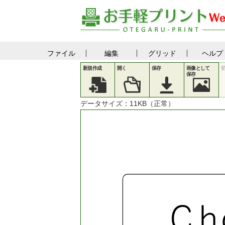
ファイル
編集
グリッド
ヘルプ
新規作成
開く
保存
画像として
保存
データサイズ：
11
KB（正常）
C
h