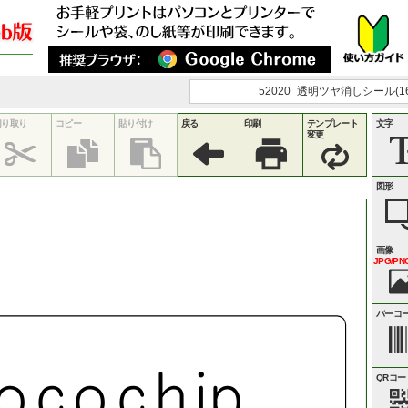
52020_透明ツヤ消しシール(16面
切り取り
コピー
貼り付け
戻る
印刷
テンプレート
文字
変更
図形
画像
JPG/PNG
バーコ
o
c
o
c
h
i
p
QRコー