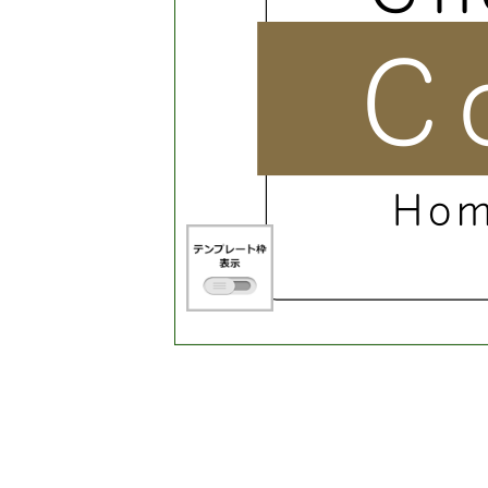
C
H
o